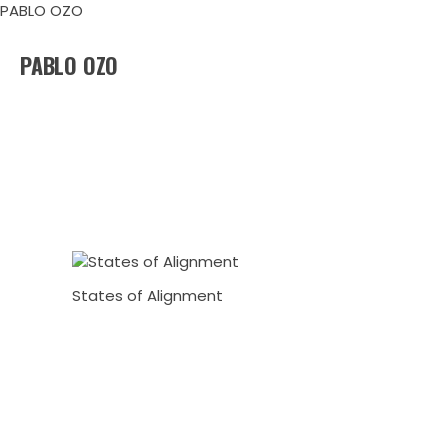
Ir
PABLO OZO
al
contenido
PABLO OZO
States of Alignment