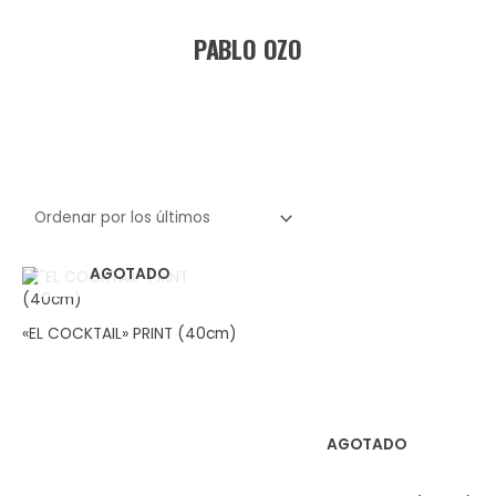
Ir
al
PABLO OZO
contenido
Menú
AGOTADO
«EL COCKTAIL» PRINT (40cm)
AGOTADO