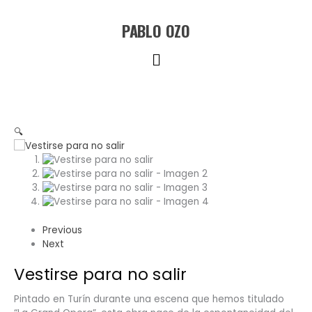
Ir
al
PABLO OZO
contenido
Menú
🔍
Previous
Next
Vestirse para no salir
Pintado en Turín durante una escena que hemos titulado