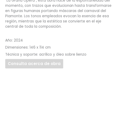
“La Grand Opera”, esta obra nace de la espontaneidad del
momento, con trazos que evolucionan hasta transformarse
en figuras humanas portando máscaras del carnaval del
Piamonte. Los tonos empleados evocan la esencia de esa
región, mientras que la estética se convierte en el eje
central de toda la composición.
Año: 2024
Dimensiones: 146 x 114 cm
Técnica y soporte: acrílico y óleo sobre lienzo
Consulta acerca de obra