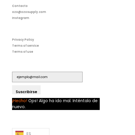
Contacto
ozo@ozosupply.com
Instagram
Privacy Policy
Terms of service
Terms of use
Suscribirse
¡Hecho!
Ops! Algo ha ido mal. Inténtalo de
nuevo.
ES