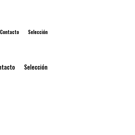
Contacto
Selección
ntacto
Selección
Exposición vigente
Biografía
Contacto
Selección