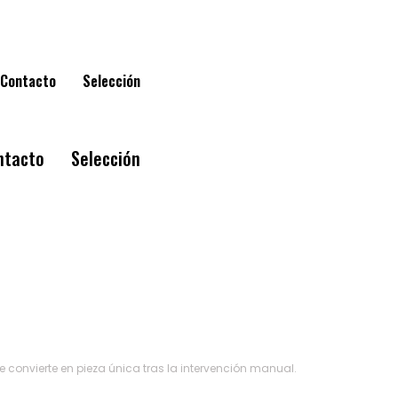
Contacto
Selección
ntacto
Selección
Exposición vigente
Biografía
Contacto
Selección
convierte en pieza única tras la intervención manual.