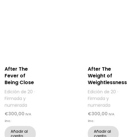
After The
After The
Fever of
Weight of
Being Close
Weightlessness
Edición de 20 ·
Edición de 20 ·
Firmada y
Firmada y
numerada
numerada
€
300,00
€
300,00
IVA
IVA
inc.
inc.
Añadir al
Añadir al
carrito
carrito