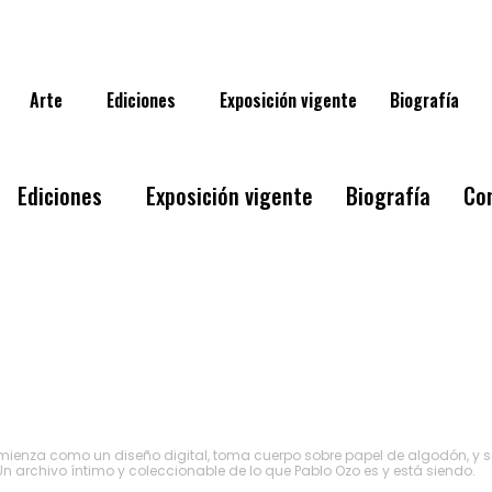
Arte
Ediciones
Exposición vigente
Biografía
Ediciones
Exposición vigente
Biografía
Co
Arte
Ediciones
ienza como un diseño digital, toma cuerpo sobre papel de algodón, y se 
Un archivo íntimo y coleccionable de lo que Pablo Ozo es y está siendo.