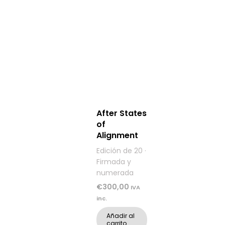
After States
of
Alignment
Edición de 20 ·
Firmada y
numerada
€
300,00
IVA
inc.
Añadir al
carrito