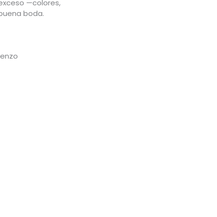
exceso —colores,
 buena boda.
lienzo