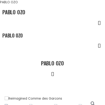
Ir
PABLO OZO
al
PABLO OZO
contenido
Me
PABLO OZO
Me
PABLO OZO
Menú