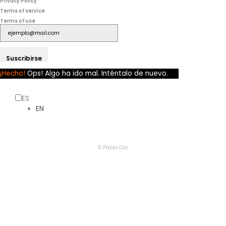
Privacy Policy
Terms of service
Terms of use
Suscribirse
¡Hecho!
Ops! Algo ha ido mal. Inténtalo de nuevo.
ES
EN
© Pablo Ozo