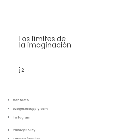
Los límites de
la imaginación
1
2
→
Contacto
ozo@ozosupply.com
Instagram
Privacy Policy
Terms of service